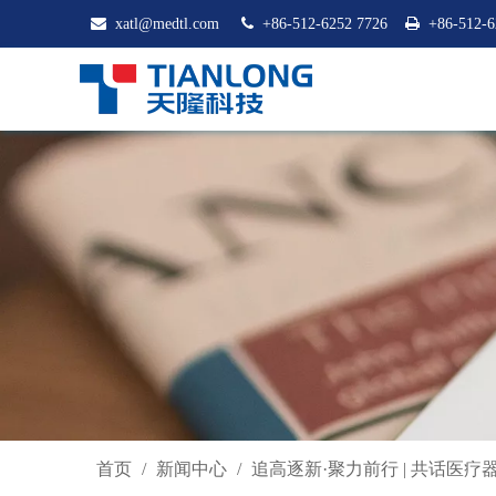

xatl@medtl.com

+86-512-6252 7726

+86-512-6
首页
/
新闻中心
/
追高逐新·聚力前行 | 共话医